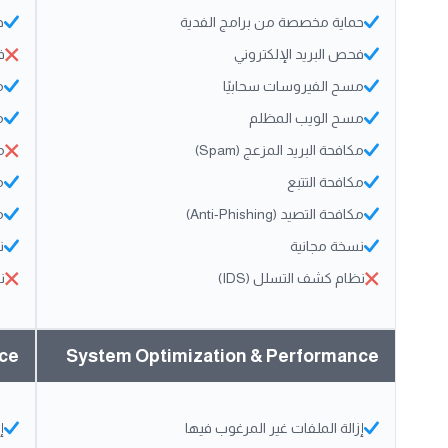
حماية مخصصة من برامج الفدية
ح
فحص البريد الإلكتروني
ف
مسح الفيروسات سحابيًا
م
مسح الويب المظلم
م
مكافحة البريد المزعج (Spam)
مك
مكافحة التتبع
م
مكافحة التصيد (Anti-Phishing)
مك
نسخة مجانية
ن
نظام كشف التسلل (IDS)
ن
nce
System Optimization & Performance
إزالة الملفات غير المرغوب فيها
إ