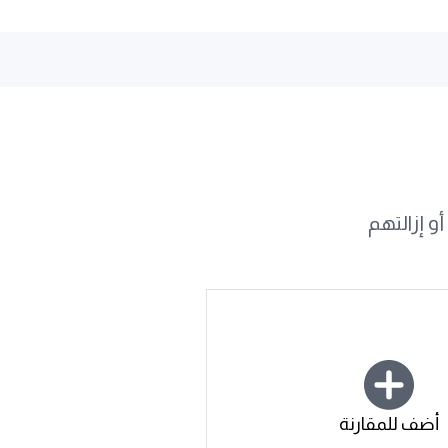
و إزالتهم
أضف للمقارنة