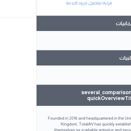
قراءة تفاصيل مزود الخدمة
يجابيات
بيات
several_compariso
quickOverviewTi
Founded in 2016 and headquartered in the Uni
Kingdom, TotalAV has quickly establis
themselves as a reliable antivirus and secu