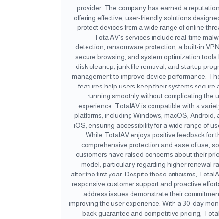
provider. The company has earned a reputation
offering effective, user-friendly solutions designe
protect devices from a wide range of online thre
TotalAV's services include real-time mal
detection, ransomware protection, a built-in VPN
secure browsing, and system optimization tools 
disk cleanup, junk file removal, and startup pro
management to improve device performance. Th
features help users keep their systems secure
running smoothly without complicating the 
experience. TotalAV is compatible with a variet
platforms, including Windows, macOS, Android, 
iOS, ensuring accessibility for a wide range of us
While TotalAV enjoys positive feedback for t
comprehensive protection and ease of use, s
customers have raised concerns about their pri
model, particularly regarding higher renewal r
after the first year. Despite these criticisms, Total
responsive customer support and proactive effort
address issues demonstrate their commitment
improving the user experience. With a 30-day mon
back guarantee and competitive pricing, Tota