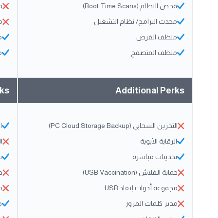
فحص النظام (Boot Time Scans)
فح
محدث البرامج/ نظام التشغيل
م
منظف القرص
م
منظف المتصفح
م
rks
Additional Perks
التخزين السحابي (PC Cloud Storage Backup)
ال
الرقابة الأبوية
ا
تحديثات مباشرة
ت
حماية الفلاش (USB Vaccination)
حم
مجموعة أدوات إنقاذ USB
م
مدير كلمات المرور
م