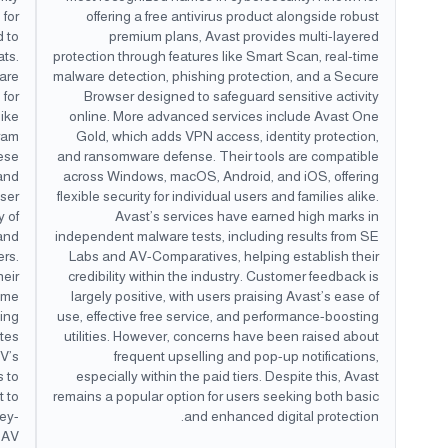
 for
offering a free antivirus product alongside robust
d to
premium plans, Avast provides multi-layered
ats.
protection through features like Smart Scan, real-time
ware
malware detection, phishing protection, and a Secure
 for
Browser designed to safeguard sensitive activity
like
online. More advanced services include Avast One
gram
Gold, which adds VPN access, identity protection,
ese
and ransomware defense. Their tools are compatible
 and
across Windows, macOS, Android, and iOS, offering
user
flexible security for individual users and families alike.
y of
Avast’s services have earned high marks in
and
independent malware tests, including results from SE
ers.
Labs and AV-Comparatives, helping establish their
heir
credibility within the industry. Customer feedback is
ome
largely positive, with users praising Avast’s ease of
cing
use, effective free service, and performance-boosting
ates
utilities. However, concerns have been raised about
AV’s
frequent upselling and pop-up notifications,
s to
especially within the paid tiers. Despite this, Avast
 to
remains a popular option for users seeking both basic
ey-
and enhanced digital protection.
lAV