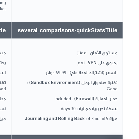
wing
ket.
tle
several_comparisons-quickStatsTitle
مستوى الأمان
:
ممتاز
مست
يحتوي على VPN
:
نعم
يحتو
السعر (اشتراك لمدة عام)
:
69.99 دولار
الس
تقنية صندوق الرمل (Sandbox Environment)
:
تقنية 
ood
Good
جدار الحماية (Firewall)
:
Included
جدار ا
نسخة تجريبية مجانية
:
30 days
نسخ
ميزة Journaling and Rolling Back
4.3 out of 5
:
ميزة and Rolling Back