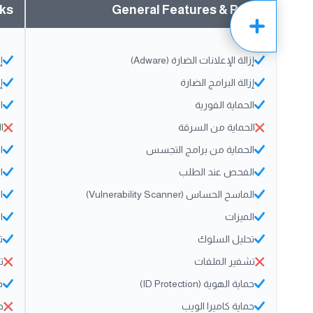
rks
General Features & Perks
إزالة الإعلانات الضارة (Adware)
إ
إزالة البرامج الضارة
إ
الحماية الفورية
ا
الحماية من السرقة
ا
الحماية من برامج التجسس
ا
الفحص عند الطلب
ا
الماسح الحساس (Vulnerability Scanner)
ال
الميزات
ا
تحليل السلوك
ت
تشفير الملفات
ت
حماية الهوية (ID Protection)
حم
حماية كاميرا الويب
ح