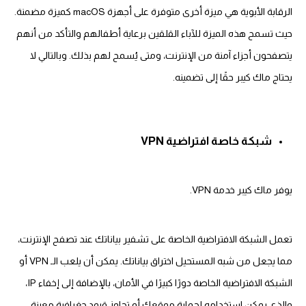
الرقابة الأبوية هي ميزة أخرى متوفرة على أجهزة macOS كميزة مضمنة.
حيث تسمح هذه الميزة للآباء القلقين برعاية أطفالهم والتأكد من أنهم
يتصفحون أجزاء آمنة من الإنترنت، ومتى يُسمح لهم بذلك. وبالتالي لا
يحتاج ماك كيبر حقًا إلى تضمينه.
شبكة خاصة افتراضية VPN
يوفر ماك كيبر خدمة VPN.
تعمل الشبكة الافتراضية الخاصة على تشفير بياناتك عند تصفح الإنترنت،
مما يجعل من شبه المستحيل اختراق بياناتك. يمكن أن يلعب الـ VPN أو
الشبكة الافتراضية الخاصة دورًا كبيرًا في الأمان، بالإضافة إلى إخفاء IP،
والذي يمكن استخدامه لحماية موقعك أو تجاوز قيود جغرافية معينة ،