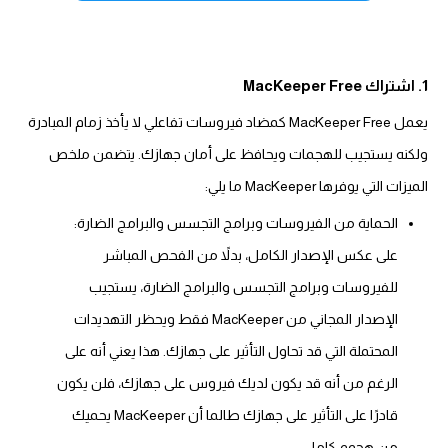
1. اشتراك MacKeeper Free
يعمل MacKeeper Free كمضاد فيروسات تفاعلي لا يأخذ زمام المبادرة
ولكنه يستجيب للهجمات ويحافظ على أمان جهازك. يتضمن ملخص
الميزات التي يوفرها MacKeeper ما يلي:
الحماية من الفيروسات وبرامج التجسس والبرامج الضارة:
على عكس الإصدار الكامل، بدلاً من الفحص المباشر
للفيروسات وبرامج التجسس والبرامج الضارة، يستجيب
الإصدار المجاني من MacKeeper فقط ويحظر التهديدات
المحتملة التي قد تحاول التأثير على جهازك. هذا يعني أنه على
الرغم من أنه قد يكون لديك فيروس على جهازك، فلن يكون
قادرًا على التأثير على جهازك طالما أن MacKeeper يحميك
من هجوم كامل.