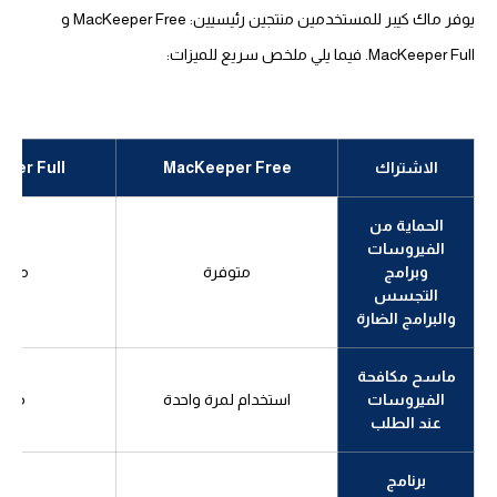
يوفر ماك كيبر للمستخدمين منتجين رئيسيين: MacKeeper Free و
MacKeeper Full. فيما يلي ملخص سريع للميزات:
الاشتراك
MacKeeper Free
per Full
الحماية من
الفيروسات
وبرامج
متوفرة
متوف
التجسس
والبرامج الضارة
ماسح مكافحة
الفيروسات
استخدام لمرة واحدة
متوف
عند الطلب
برنامج