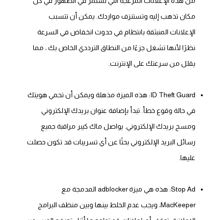
من هذه الإعلانات المزعجة التي تستمر في الظهور في كل
مكان تذهب إليه وتستنزف مواردك. يمكن أن تتسبب
الإعلانات المنبثقة بانتظام في حدوث انخفاض في السرعة
نظرًا لأنها تشغل جزءًا من النطاق الترددي الخاص بك ، مما
يقلل من سرعتك على الإنترنت.
ID Theft Guard: هذه الميزة مذهلة ويمكن أن تحمي هويتك
في حالة وقوع خطأ. تبدأ بإضافة عنوان بريدك الإلكتروني
ومسح بريدك الإلكتروني. يواصل ماك كيبر مراقبة جميع
رسائل البريد الإلكتروني بحثًا عن أي تسريبات قد تكون حصلت
عليها.
Stop Ad: هذه هي ميزة adblocker المدمجة مع
MacKeeper، ويجب عدم الخلط بينها وبين منظف البرامج