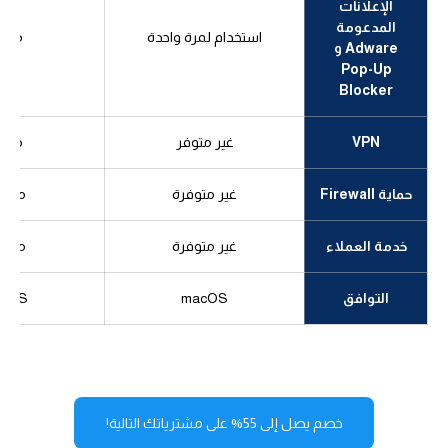
الإعلانات
المدعومة
استخدام لمرة واحدة
متوف
Adware و
Pop-Up
Blocker
VPN
غير متوفر
متوف
حماية Firewall
غير متوفرة
متوف
خدمة العملاء
غير متوفرة
متوف
التوافق
macOS
cOS
خصم يصل إلى 55% على مشترياتك التالية!