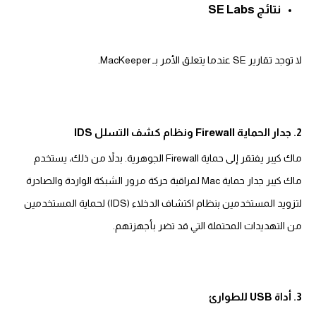
نتائج SE Labs
لا توجد تقارير SE عندما يتعلق الأمر بـ MacKeeper.
2. جدار الحماية Firewall ونظام كشف التسلل IDS
ماك كيبر يفتقر إلى حماية Firewall الجوهرية. بدلاً من ذلك، يستخدم
ماك كيبر جدار حماية Mac لمراقبة حركة مرور الشبكة الواردة والصادرة
لتزويد المستخدمين بنظام اكتشاف الدخلاء (IDS) لحماية المستخدمين
من التهديدات المحتملة التي قد تضر بأجهزتهم.
3. أداة USB للطوارئ