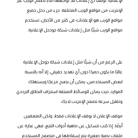
الإعلانية. توقف أي إعلانات قد تواجهها أثناء تصفح الويب عبر
الإنترنت من مواقع الويب المختلفة. جزء من دخل جميع
مواقع الويب هو الإعلانات؛ في كثير من الأحيان، تستخدم
مواقع الويب شيئًا مثل إعلانات شبكة جودجل الإعلانية.
على الرغم من أن شيئًا مثل إعلانات شبكة جوجل الإعلانية
غالبًا ما يكون حميدًا دون أي تهديد حقيقي، إلا أنه بالنسبة
لبعض المستخدمين، يمكن أن يصبح مزعجًا ويستهلك
الموارد، حيث يمكن للوسائط المنبثقة استنزاف النطاق الترددي
وتقليل سرعة تصفح الإنترنت لديك.
موقف الإعلان لا يوقف الإعلانات فقط، ولكن المتعقبين
أيضًا. إذا كنت تتساءل عن ماهية أدوات التتبع، فهي عبارة عن
ملفات نصية صغيرة يتم إسقاطها في متصفح المستخدم