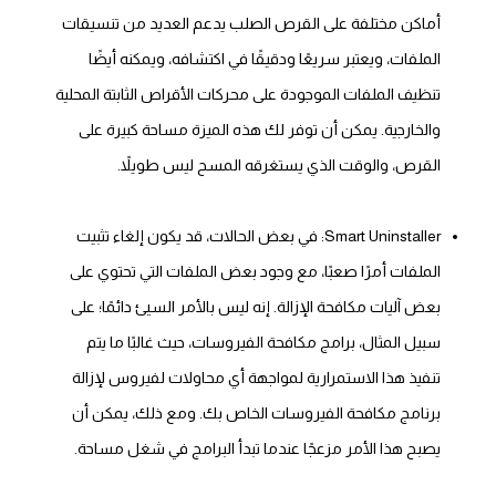
أماكن مختلفة على القرص الصلب يدعم العديد من تنسيقات
الملفات، ويعتبر سريعًا ودقيقًا في اكتشافه، ويمكنه أيضًا
تنظيف الملفات الموجودة على محركات الأقراص الثابتة المحلية
والخارجية. يمكن أن توفر لك هذه الميزة مساحة كبيرة على
القرص، والوقت الذي يستغرقه المسح ليس طويلاً.
Smart Uninstaller: في بعض الحالات، قد يكون إلغاء تثبيت
الملفات أمرًا صعبًا، مع وجود بعض الملفات التي تحتوي على
بعض آليات مكافحة الإزالة. إنه ليس بالأمر السيئ دائمًا؛ على
سبيل المثال، برامج مكافحة الفيروسات، حيث غالبًا ما يتم
تنفيذ هذا الاستمرارية لمواجهة أي محاولات لفيروس لإزالة
برنامج مكافحة الفيروسات الخاص بك. ومع ذلك، يمكن أن
يصبح هذا الأمر مزعجًا عندما تبدأ البرامج في شغل مساحة.