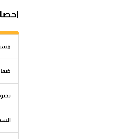
ضد
احصا
ضد
مستو
ضد
ضمان
يحتوي 
ضد
السعر
ضد