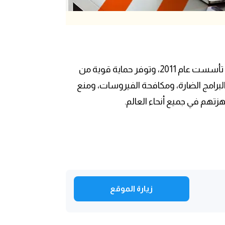
يقع مقر شركة Total Defense في الولايات المتحدة الأمريكية بنيويورك، تأسست عام 2011، وتوفر حماية قوية من
عبر الإنترنت. تشمل حلول Total Defense مكافحة البرامج الضارة، ومكافحة الفيروسات، ومنع
زيارة الموقع