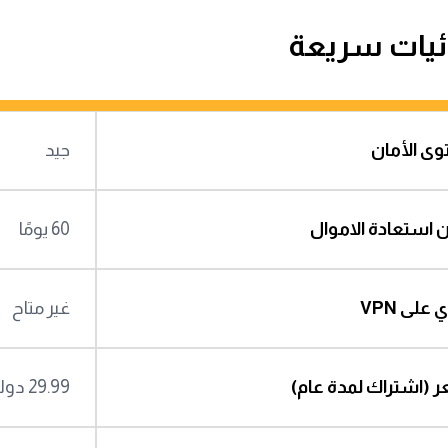
ئيات سريعة
ى الأمان
جيد
 استعادة الاموال
60 يومًا
على VPN
غير متاح
 (اشتراك لمدة عام)
29.99 دولار