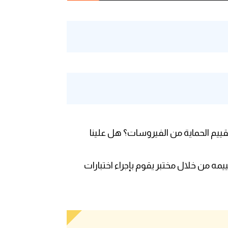
روسات G Data، كيف يمكن قياس تقييم الحماية من الفيروسات؟ هل علينا
 من خلال مختبر يقوم بإجراء اختبارات