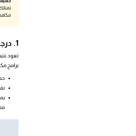
حقيقة
تمتلك 
مكافحة
ضد
1. درجات اختبار AV
ضد
برامج مكاف
حصل ت
ضد
نقاط توتال 
مدى