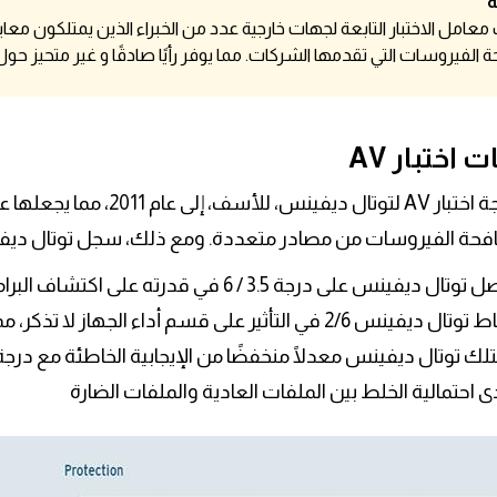
معامل الاختبار التابعة لجهات خارجية عدد من الخبراء الذين يمتلكون معايي
 الفيروسات التي تقدمها الشركات. مما يوفر رأيًا صادقًا و غير متحيز حول 
تعود نتيجة اختبار AV لتوتال
حة الفيروسات من مصادر متعددة. ومع ذلك، سجل توتال ديفينس، وفقًا لـ ab
وتال ديفينس على درجة 3.5 / 6 في قدرته على اكتشاف البرامج الضارة
ديفينس 2/6 في التأثير على قسم أداء الجهاز لا تذكر، مما يعني أنه لن يستهلك موارد جهازك
 احتمالية الخلط بين الملفات العادية والملفات الضارة