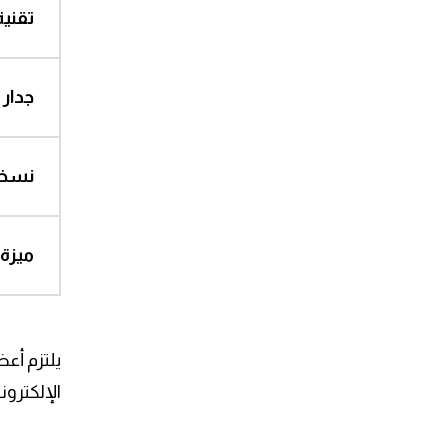
تقنية صند
ضد
جدار الحم
نسخة 
ضد
ميزة urnaling and Rolling Back
ضد
يلتزم أع
ضد
الإلكترون