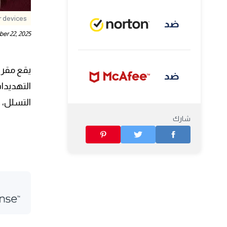
 devices?
ضد
er 22, 2025
ضد
التسلل، وأمن الأج
شارك
ضد
ضد