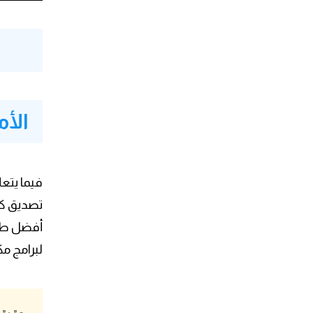
ضد
ضد
الأم
ضد
تصديق كل ما
ضد
أفضل طري
لبرامج م
ضد