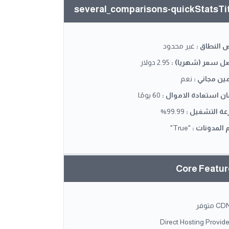
several_comparisons-quickStatsTi
 النطاق
:
غير محدود
ل سعر (شهريا)
:
2.95 دولار
ين مجاني
:
نعم
ن استعادة الاموال
:
60 يومًا
ة التشغيل
:
99.99%
 المدونات
:
"True"
Core Featu
C متوفر
Direct Hosting Provide