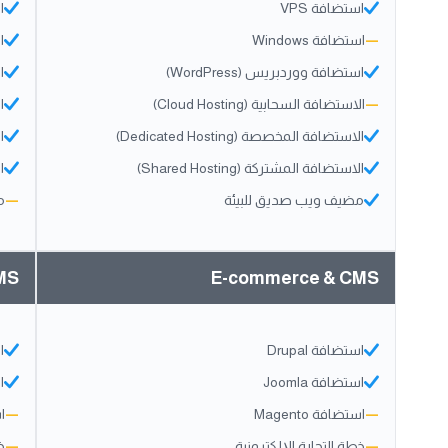
استضافة VPS
ا
—
استضافة Windows
اس
استضافة ووردبريس (WordPress)
ا
—
الاستضافة السحابية (Cloud Hosting)
ال
الاستضافة المخصصة (Dedicated Hosting)
ال
الاستضافة المشتركة (Shared Hosting)
ال
مضيف ويب صديق للبيئة
—
م
MS
E-commerce & CMS
استضافة Drupal
ا
استضافة Joomla
ا
—
استضافة Magento
—
اس
—
خطة التجارة الإلكترونية
—
خ