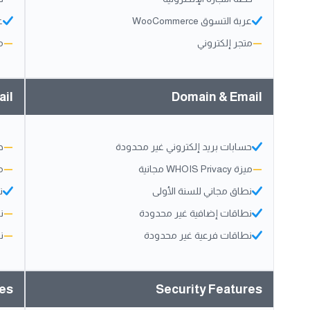
عربة التسوق WooCommerce
عر
—
متجر إلكتروني
—
م
ail
Domain & Email
حسابات بريد إلكتروني غير محدودة
—
ح
—
ميزة WHOIS Privacy مجانية
—
ميزة 
نطاق مجاني للسنة الأولى
ن
نطاقات إضافية غير محدودة
—
ن
نطاقات فرعية غير محدودة
—
ن
res
Security Features