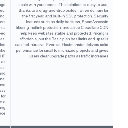
ange
scale with your needs. Their platform is easy to use,
red,
thanks to a drag-and-drop builder, a free domain for
ng,
the first year, and built-in SSL protection. Security
gers
features such as daily backups, SpamAssassin
m is
filtering, hotlink protection, and a free Cloudflare CDN
eed
help keep websites stable and protected. Pricing is
tes,
affordable, but the Basic plan has limits and upsells
ded
can feel intrusive. Even so, Hostmonster delivers solid
like
performance for small to mid-sized projects and gives
PHP
users clear upgrade paths as traffic increases.
h as
es.
 and
onal
fund
ness
 for
em a
ting
ce.