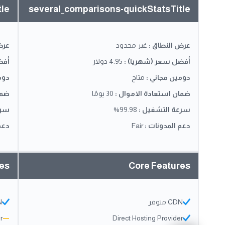
tle
several_comparisons-quickStatsTitle
عرض النطاق
:
غير محدود
عرض
أفضل سعر (شهريا)
:
4.95 دولار
أفض
دومين مجاني
:
متاح
دوم
ضمان استعادة الاموال
:
30 يومًا
ضما
سرعة التشغيل
:
99.98%
سرع
دعم المدونات
:
Fair
دعم
res
Core Features
CDN متوفر
DN
r
—
Direct Hosting Provider