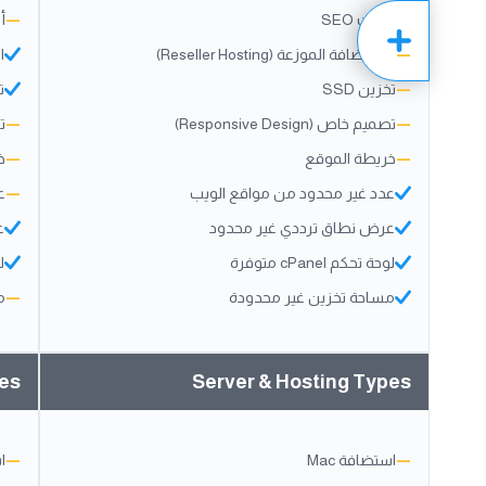
أدوات SEO
—
أد
—
الاستضافة الموزعة (Reseller Hosting)
ال
—
تخزين SSD
ت
—
تصميم خاص (Responsive Design)
—
تص
—
خريطة الموقع
—
خ
عدد غير محدود من مواقع الويب
—
ع
عرض نطاق ترددي غير محدود
ع
لوحة تحكم cPanel متوفرة
لو
مساحة تخزين غير محدودة
—
م
pes
Server & Hosting Types
—
استضافة Mac
—
ا