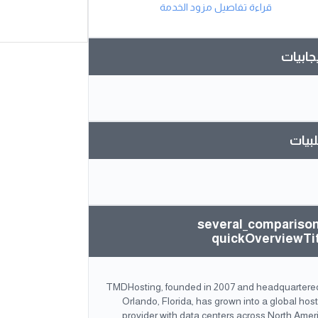
قراءة تفاصيل مزود الخدمة
يجابيات
بيات
several_compariso
quickOverviewTi
TMDHosting, founded in 2007 and headquartered
Orlando, Florida, has grown into a global hos
provider with data centers across North Amer