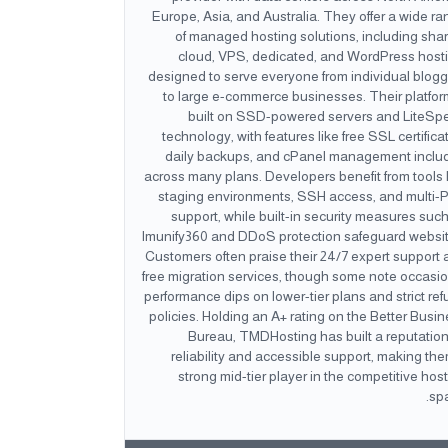
Europe, Asia, and Australia. They offer a wide r
of managed hosting solutions, including sha
cloud, VPS, dedicated, and WordPress hosti
designed to serve everyone from individual blog
to large e-commerce businesses. Their platfor
built on SSD-powered servers and LiteSp
technology, with features like free SSL certifica
daily backups, and cPanel management inclu
across many plans. Developers benefit from tools 
staging environments, SSH access, and multi-
support, while built-in security measures suc
Imunify360 and DDoS protection safeguard websit
Customers often praise their 24/7 expert support
free migration services, though some note occasi
performance dips on lower-tier plans and strict re
policies. Holding an A+ rating on the Better Busi
Bureau, TMDHosting has built a reputation
reliability and accessible support, making th
strong mid-tier player in the competitive hos
spa