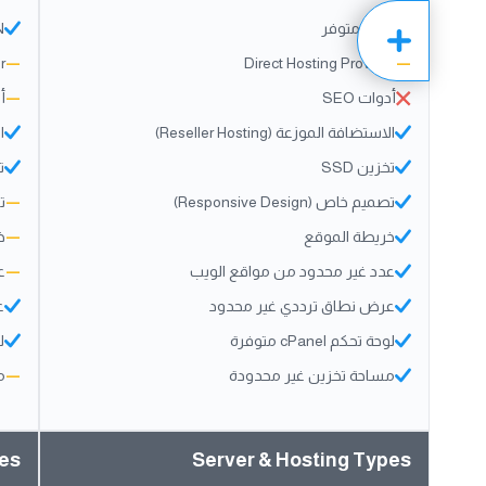
CDN متوفر
DN
r
—
Direct Hosting Provider
—
أدوات SEO
—
أد
الاستضافة الموزعة (Reseller Hosting)
ال
تخزين SSD
ت
تصميم خاص (Responsive Design)
—
تص
خريطة الموقع
—
خ
عدد غير محدود من مواقع الويب
—
ع
عرض نطاق ترددي غير محدود
ع
لوحة تحكم cPanel متوفرة
لو
مساحة تخزين غير محدودة
—
م
pes
Server & Hosting Types