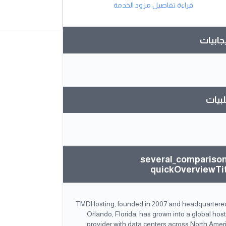
قراءة تفاصيل مزود الخدمة
يجابيات
بيات
several_compariso
quickOverviewTi
TMDHosting, founded in 2007 and headquartered
Orlando, Florida, has grown into a global hos
provider with data centers across North Amer