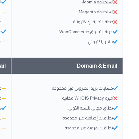
استضافة Joomla
ا
استضافة Magento
—
اس
خطة التجارة الإلكترونية
—
خ
عربة التسوق WooCommerce
عر
متجر إلكتروني
—
م
ail
Domain & Email
حسابات بريد إلكتروني غير محدودة
—
ح
ميزة WHOIS Privacy مجانية
—
ميزة 
نطاق مجاني للسنة الأولى
ن
نطاقات إضافية غير محدودة
—
ن
نطاقات فرعية غير محدودة
—
ن