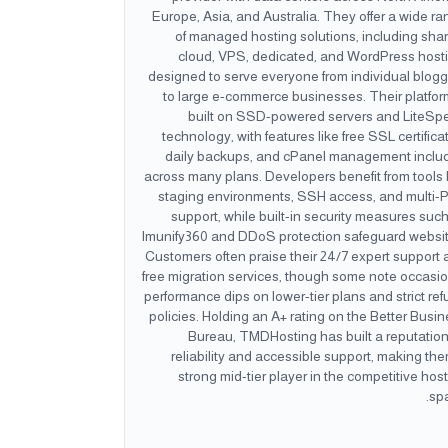
Europe, Asia, and Australia. They offer a wide r
of managed hosting solutions, including sha
cloud, VPS, dedicated, and WordPress hosti
designed to serve everyone from individual blog
to large e-commerce businesses. Their platfor
built on SSD-powered servers and LiteSp
technology, with features like free SSL certifica
daily backups, and cPanel management inclu
across many plans. Developers benefit from tools 
staging environments, SSH access, and multi-
support, while built-in security measures suc
Imunify360 and DDoS protection safeguard websit
Customers often praise their 24/7 expert support
free migration services, though some note occasi
performance dips on lower-tier plans and strict re
policies. Holding an A+ rating on the Better Busi
Bureau, TMDHosting has built a reputation
reliability and accessible support, making th
strong mid-tier player in the competitive hos
spa