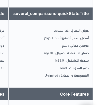
tle
several_comparisons-quickStatsTitle
عرض النطاق
:
غير محدود
عرض
أفضل سعر (شهريا)
:
3.95 دولار
أفض
دومين مجاني
:
نعم
دوم
ضمان استعادة الاموال
:
30 يومًا
ضما
سرعة التشغيل
:
99.9%
سرع
دعم المدونات
:
Good
دعم
الخصوصية و الحماية
:
Unlimited
res
Core Features