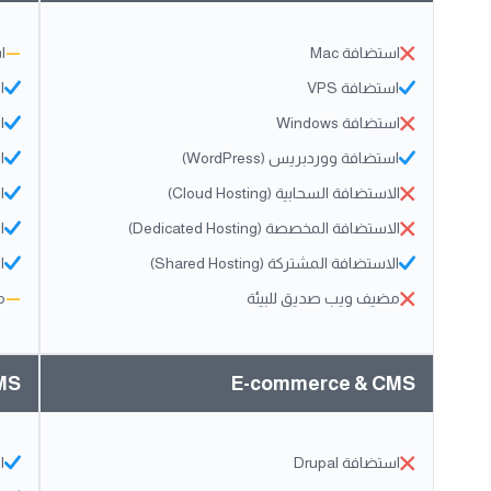
استضافة Mac
—
ا
استضافة VPS
ا
استضافة Windows
اس
استضافة ووردبريس (WordPress)
ا
الاستضافة السحابية (Cloud Hosting)
ال
الاستضافة المخصصة (Dedicated Hosting)
ال
الاستضافة المشتركة (Shared Hosting)
ال
مضيف ويب صديق للبيئة
—
م
MS
E-commerce & CMS
استضافة Drupal
ا