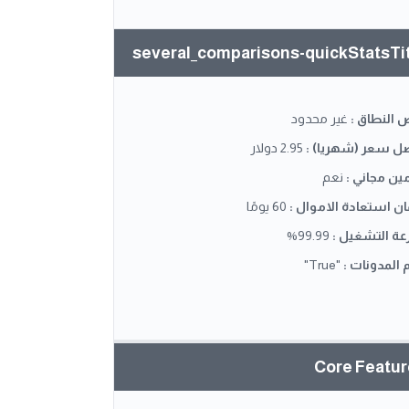
several_comparisons-quickStatsTi
 النطاق
:
غير محدود
ل سعر (شهريا)
:
2.95 دولار
ين مجاني
:
نعم
ن استعادة الاموال
:
60 يومًا
ة التشغيل
:
99.99%
 المدونات
:
"True"
Core Featu