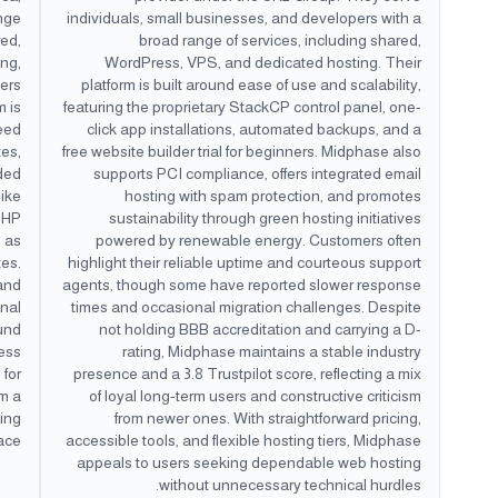
ange
individuals, small businesses, and developers with a
red,
broad range of services, including shared,
ng,
WordPress, VPS, and dedicated hosting. Their
gers
platform is built around ease of use and scalability,
m is
featuring the proprietary StackCP control panel, one-
eed
click app installations, automated backups, and a
tes,
free website builder trial for beginners. Midphase also
ded
supports PCI compliance, offers integrated email
like
hosting with spam protection, and promotes
PHP
sustainability through green hosting initiatives
h as
powered by renewable energy. Customers often
es.
highlight their reliable uptime and courteous support
 and
agents, though some have reported slower response
onal
times and occasional migration challenges. Despite
fund
not holding BBB accreditation and carrying a D-
ness
rating, Midphase maintains a stable industry
 for
presence and a 3.8 Trustpilot score, reflecting a mix
em a
of loyal long-term users and constructive criticism
ting
from newer ones. With straightforward pricing,
ce.
accessible tools, and flexible hosting tiers, Midphase
appeals to users seeking dependable web hosting
without unnecessary technical hurdles.