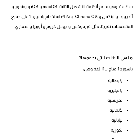
سلاسة. وهو يدعم أنظمة التشغيل التالية: macOS و iOS و ويندوز و
أندرويد و لينكس و Chrome OS. يمكنك استخدام باسورد 1 على جميع
المتصفحات تقريبًا، مثل فيرفوكس و جوجل كروم و أوبيرا و سفاري.
ما هي اللغات التي يدعمها؟
باسورد 1 متاح بـ 11 لغة وهي:
الإيطالية
الإنجليزية
الفرنسية
الألمانية
اليابانية
الكورية