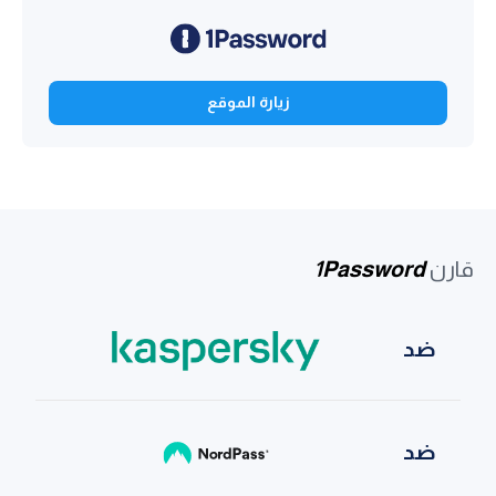
زيارة الموقع
قارن
1Password
ضد
ضد