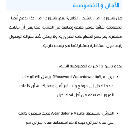
الأمان و الخصوصية
هل باسورد 1 آمن بالشكل الكافي؟ نعم، باسورد 1 آمن جدًا؛ يدعم أيضًا
المصادقة الثنائية لتوفير طبقة إضافية من الحماية، مما يعني أن بياناتك
مشفرة. يتم جمع المعلومات الضرورية، ولا يمكن لأحد سواك الوصول
إليها دون المخاطرة بمشاركتها مع جهات خارجية.
يقدم باسورد 1 ميزات الخصوصية التالية:
برج المراقبة 1Password Watchtower: يرسل لك تنبيهات
عندما تدخل إلى موقع ويب غير آمن ويحذرك بشأن كلمات
المرور الضعيفة من أجل اتخاذ إجراء.
الخزائن المستقلة Standalone Vaults: لديك سيطرة كاملة
على هذه الخزائن؛ حيث لا تتم استضافة هذه الخزائن مع