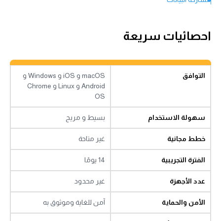
خدمة العملاء
الحكم النهائي
احصائيات سريعة
التوافق
macOS و iOS و Windows و
Android و Linux و Chrome
OS
سهولة الاستخدام
بسيط و مريح
خطط مجانية
غير متاحة
الفترة التجريبية
14 يومًا
عدد الأجهزة
غير محدود
الأمن والحماية
آمن للغاية وموثوق به