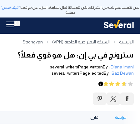
نحن نكسب عمولات من الشركاء، لكن تقييماتنا تظل محايدة. المزيد عن موقعنا
"كيف نعمل"
صفحة
الرئيسية
الشبكة الافتراضية الخاصة (VPN)
Strongvpn
سترونج في بي إن: هل هو قوي فعلًا؟
several_writersPage_writtenBy
:
Diana Imani
several_writersPage_editedBy
:
Baz Dewan
مراجعة
قارن