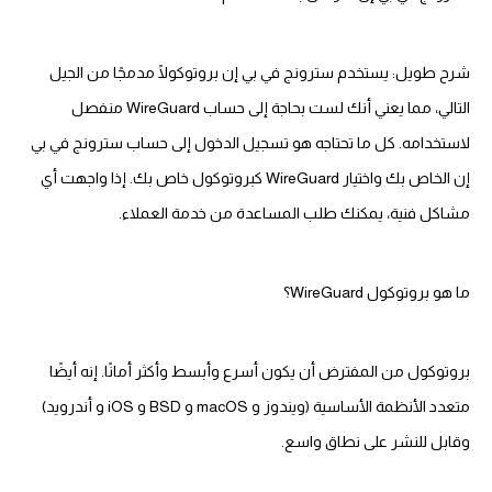
شرح طويل: يستخدم سترونج في بي إن بروتوكولًا مدمجًا من الجيل
التالي، مما يعني أنك لست بحاجة إلى حساب WireGuard منفصل
لاستخدامه. كل ما تحتاجه هو تسجيل الدخول إلى حساب سترونج في بي
إن الخاص بك واختيار WireGuard كبروتوكول خاص بك. إذا واجهت أي
مشاكل فنية، يمكنك طلب المساعدة من خدمة العملاء.
ما هو بروتوكول WireGuard؟
بروتوكول من المفترض أن يكون أسرع وأبسط وأكثر أمانًا. إنه أيضًا
متعدد الأنظمة الأساسية (ويندوز و macOS و BSD و iOS و أندرويد)
وقابل للنشر على نطاق واسع.