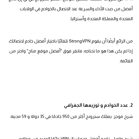
أفضل من حيث الأداء والسرعة عند الاتصال بالخوادم في الولايات
المتحدة والمملكة المتحدة وأستراليا.
من الرائع أيضًا أن يقوم StrongVPN تلقائيًا باختيار أفضل خادم لاتصالك.
إذا لم يكن هذا هو ما تحتاجه، فانقر فوق "أفضل موقع متاح" واختر من
القائمة.
2. عدد الخوادم و توزيعها الجغرافي
شرح موجز: يمتلك سترونج أكثر من 950 خادمًا في 35 دولة و 59 مدينة.
شرح طويل: تقدم أفضل خدمات الـ VPN دائمًا العديد من مواقع