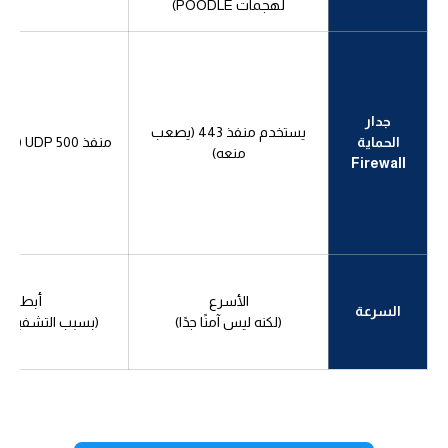
لهجمات POODLE)
جدار
يستخدم منفذ 443 (يصعب
الحماية
منفذ UDP 500 (سهل المنع)
منعه)
Firewall
الأسرع
أبطأ
السرعة
(لكنه ليس آمنًا جدًا)
(بسبب التشفير ال