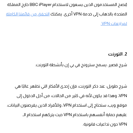
يُنصح المستخدمون الذين يسعون لاستخدام BBC iPlayer خارج المملكة
المتحدة بالذهاب إلى خدمة VPN أخرى. يمكنك
التحقق من قائمتنا الكاملة
لمراجعات VPN.
2. التورنت
شرح قصير: يسمح سترونج في بي إن بأنشطة التورنت.
شرح طويل: عند ذكر التورنت، فإن إحدى الأفكار التي تظهر غالبًا هي
VPN، وهذا قد يكون لأنه في كثير من الحالات، من أجل الدخول إلى
موقع ويب، ستحتاج إلى استخدام VPN، وللأفراد الذين يقرصنون البيانات،
عليهم حماية أنفسهم باستخدام VPN حيث يتركهم استخدام الـ
VPN دون تداعيات قانونية.