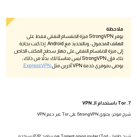
ملاحظة
يوفر StrongVPN ميزة الانقسام النفقي فقط على
الهاتف المحمول ، وبالتحديد مع Android. إذا كنت بحاجة
إلى ميزة الانقسام النفقي على جهاز سطح المكتب الخاص
بك، فإن StrongVPN ليس مناسبًا لك. بدلاً من ذلك ،
يوصى بموفري خدمة VPN آخرين مثل
ExpressVPN
.
7. Tor باستخدام الـ VPN
شرح موجز: يحتوي StrongVPN على Tor عبر دعم VPN.
شرح طويل: Torrent onion router (Tor) هو برنامج P2P يستخدم