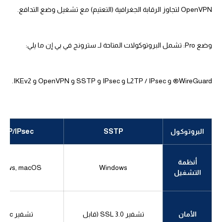
OpenVPN لتجاوز الرقابة الجغرافية (التعتيم) مع تشغيل وضع التدافع.
وضع Pro: تشمل البروتوكولات المتاحة لـ سترونج في بي إن ما يلي:
WireGuard® و L2TP / IPsec و IPsec و SSTP و OpenVPN و IKEv2.
البروتوكول
SSTP
2TP/IPsec
أنظمة
dows, macOS
Windows
التشغيل
الأمان
تشفير SSL 3.0 (قابل
تشفير IPsec