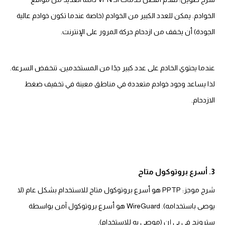
الخوادم. يمكن للعدد الكبير من الخوادم (خاصة عندما تكون خوادم عالية
الجودة) أن يخفف من ازدحام حركة المرور على الإنترنت.
عندما يحتوي الخادم على عدد كبير جدًا من المستخدمين، تنخفض السرعة.
لذا يساعد وجود خوادم متعددة في مناطق معينة في تخفيف ضغط
الازدحام.
3. أسرع بروتوكول متاح
شرح موجز: PPTP هو أسرع بروتوكول متاح للاستخدام بشكل عام (لا
يوصى باستخدامه). WireGuard هو أسرع بروتوكول آمن بواسطة
سترونج في بي إن (موصى به للاستخدام).