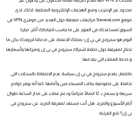
شبكات الـ VPN أنها تقدم طريقة فعالة للحصول على وصول غير
محدود عبر الإنترنت ومنع الهجمات الإلكترونية المختلفة. لذلك، لدى
موقع Several.com مراجعات مفصلة حول العديد من موفري VPN في
السوق لمساعدتك في العثور على ما يناسب احتياجاتك أكثر. خيارنا
اليوم هو سترونج في بي إن؛ يمكنك الاعتماد على خدماتنا لتزويدك بكل ما
تحتاج لمعرفته حول خطط اشتراك سترونج في بي إن وميزاتها وأسعارها
و خدمة العملاء التي يقدمها.
باختصار، يقدم سترونج في بي إن سياسة عدم الاحتفاظ بالسجلات التي
تحافظ على خصوصية بيانات المستخدمين وأمانها. كما أنه يوفر خوادم
سريعة و يسمح بـ 12 اتصالًا متزامنًا ودعم عملاء على مدار الساعة طوال
أيام الأسبوع والمزيد. هل أنت مستعد لمعرفة المزيد عن سترونج في
بي إن؟ تابع القراءة.