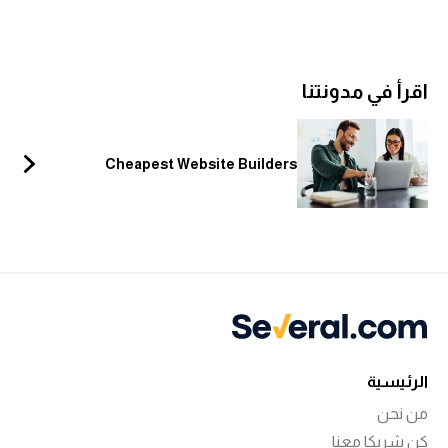
ضد
اقرأ في مدونتنا
ضد
Cheapest Website Builders
ضد
ضد
ضد
الرئيسية
من نحن
كن شريكا معنا