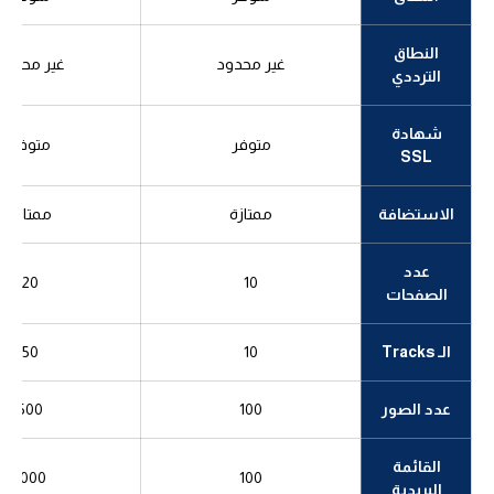
النطاق
غير محدود
غير محدود
الترددي
شهادة
متوفر
متوفر
SSL
الاستضافة
ممتازة
ممتازة
عدد
20
10
الصفحات
الـ Tracks
10
50
عدد الصور
100
500
القائمة
1000
100
البريدية