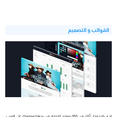
القوالب و التصميم
لدى باندزوجل أكثر من 100 نموذج للاختيار من بينها لموقعك على الويب،