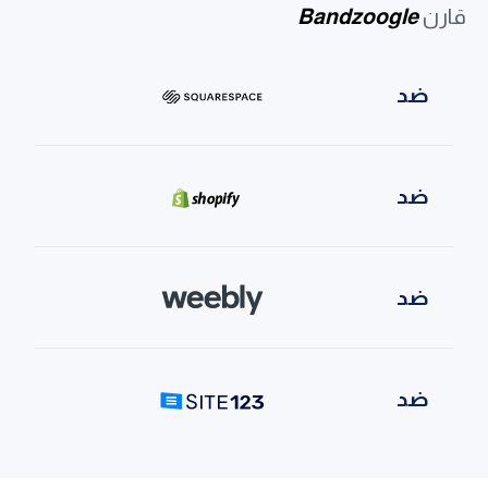
قارن
Bandzoogle
ضد
ضد
ضد
ضد