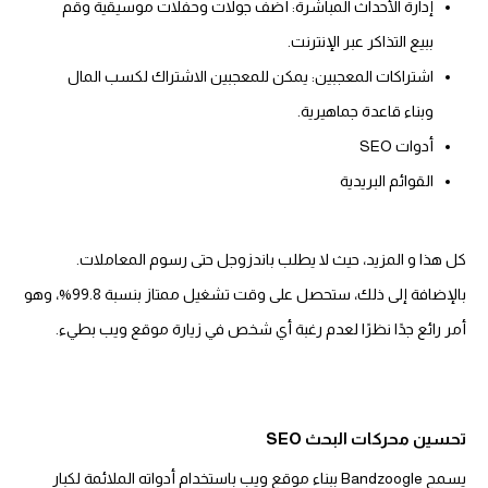
إدارة الأحداث المباشرة: أضف جولات وحفلات موسيقية وقم
ببيع التذاكر عبر الإنترنت.
اشتراكات المعجبين: يمكن للمعجبين الاشتراك لكسب المال
وبناء قاعدة جماهيرية.
أدوات SEO
القوائم البريدية
كل هذا و المزيد، حيث لا يطلب باندزوجل حتى رسوم المعاملات.
بالإضافة إلى ذلك، ستحصل على وقت تشغيل ممتاز بنسبة 99.8%، وهو
أمر رائع جدًا نظرًا لعدم رغبة أي شخص في زيارة موقع ويب بطيء.
تحسين محركات البحث SEO
يسمح Bandzoogle ببناء موقع ويب باستخدام أدواته الملائمة لكبار