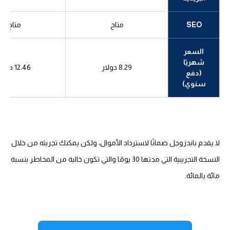
SEO
متاح
متاح
السعر
شهريًا
8.29 دولار
12.46 دولار
(دفع
سنوي)
لا يقدم باندزوجل ضمانًا لاسترداد الأموال، ولكن يمكنك تجربته من خلال
النسخة التجريبية التي مدتها 30 يومًا والتي تكون خالية من المخاطر بنسبة
مائة بالمائة.