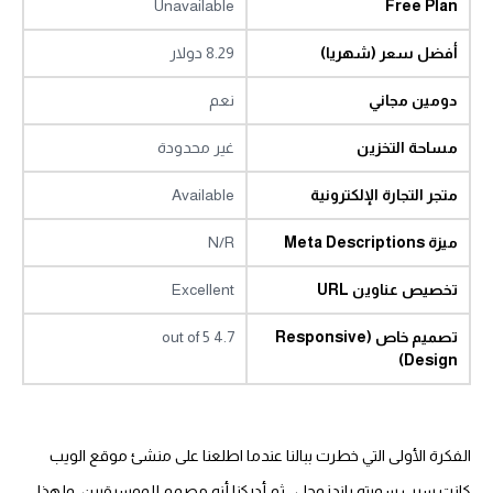
Unavailable
Free Plan
أفضل سعر (شهريا)
8.29 دولار
دومين مجاني
نعم
مساحة التخزين
غير محدودة
متجر التجارة الإلكترونية
Available
ميزة Meta Descriptions
N/R
تخصيص عناوين URL
Excellent
تصميم خاص (Responsive
4.7 out of 5
Design)
الفكرة الأولى التي خطرت ببالنا عندما اطلعنا على منشئ موقع الويب
كانت سبب سميته باندزوجل . ثم أدركنا أنه مصمم للموسيقيين، ولهذا