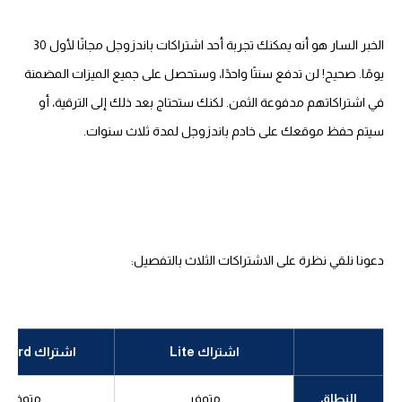
الخبر السار هو أنه يمكنك تجربة أحد اشتراكات باندزوجل مجانًا لأول 30
يومًا. صحيح! لن تدفع سنتًا واحدًا، وستحصل على جميع الميزات المضمنة
في اشتراكاتهم مدفوعة الثمن. لكنك ستحتاج بعد ذلك إلى الترقية، أو
سيتم حفظ موقعك على خادم باندزوجل لمدة ثلاث سنوات.
دعونا نلقي نظرة على الاشتراكات الثلاث بالتفصيل:
اشتراك Lite
اشتراك Standard
النطاق
متوفر
متوفر