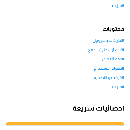
الميزات
الحكم النهائي
Frequently Asked Questions (FAQs)
محتويات
اشتراكات باندزوجل
الأسعار و طرق الدفع
خدمة العملاء
سهولة الاستخدام
القوالب و التصميم
الميزات
الحكم النهائي
Frequently Asked Questions (FAQs)
احصائيات سريعة