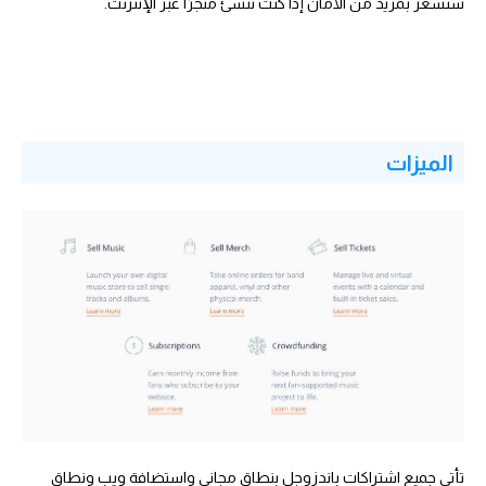
ستشعر بمزيد من الأمان إذا كنت تنشئ متجرًا عبر الإنترنت.
الميزات
تأتي جميع اشتراكات باندزوجل بنطاق مجاني واستضافة ويب ونطاق