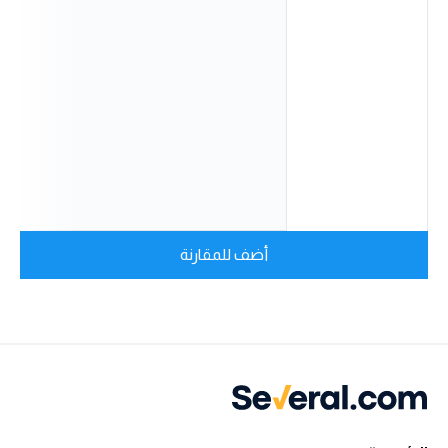
أضف للمقارنة