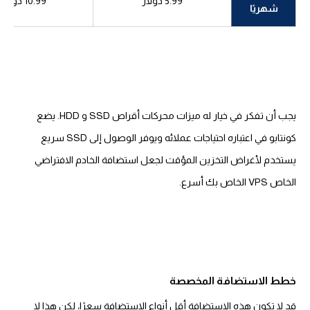
5.99 دولار
10.99 دولار
شهريًا
يجب أن تفكر في خيار له ميزات محركات أقراص SSD و HDD. يضع
كونتابو في اعتباره احتياجات عملائه ويوفر الوصول إلى SSD سريع
يستخدم لأغراض التخزين المؤقت لجعل استضافة الخادم الافتراضي
الخاص VPS الخاص بك أسرع.
خطط الاستضافة المخصصة
قد لا تكون هذه الاستضافة أقل أنواع الاستضافة سعرًا، لكن هذا لا