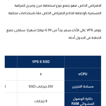
الافتراضي الخاص: فهو يتمتع بنوع استضافة مرن ومريح للمراقبة
المستمرة بالإضافة للخادم الافتراضي الخاص معًا باستخدامات مختلفة.
يتوفر VPS عالي الأداء بسعر يبدأ من 6.99 دولارًا شهريًا. سنقارن جميع
الخطط في الجدول أدناه:
SD
VPS S SSD
4
vCPU
مساحة التخزين
200 جيجابات SSD
400 جيجابات SSD
ذاكرة الوصول
8 جيجابات
16
العشوائي RAM