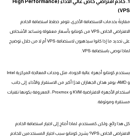
1. خادم افتراضي خاص عالي الأداء (High Performance
VPS)
مقارنةً بخدمات الاستضافة الأخرى، تتوفر خطط استضافة الخادم
الافتراضي الخاص VPS من كونتابو بأسعار معقولة وتساعد الأشخاص
على تحديد ما إذا كانوا سيذهبون لاستضافة VPS أم لا من خلال توضيح
لماذا نوصي باستضافة VPS.
يستخدم كونتابو أجهزة عالية الجودة، مثل وحدات المعالجة المركزية Intel
و AMD؛ يوفر هذان الجهازان قدرًا أكبر من الاستقرار والأداء. إلى جانب
استخدام الأجهزة الافتراضية KVM و Proxmox ، المعروفة بكونها تقنيات
مستقرة وموثوقة.
كل هذا رائع، ولكن كمستخدم، لماذا أحتاج إلى اختيار استضافة الخادم
الافتراضي الخاص VPS؟ يشرح كونتابو سبب اختيار المستخدمين للخادم