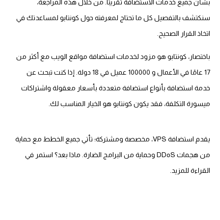
بشأن جميع خدمات الاستضافة تقريبًا. من خلال هذه المراجعة،
سنكتشف بالتفصيل كل ما تحتاج لمعرفته حول كونتابو لمساعدتك في
اتخاذ القرار الصحيح.
باختصار، كونتابو هو مزود لخدمات استضافة مواقع الويب مع أكثر من
17 عامًا في الأعمال و 100000 عميل في 18 دولة. إذا كنت تبحث عن
خدمة استضافة بأنواع استضافة متعددة بأسعار معقولة واشتراكات
ميسورة التكلفة، فقد يكون كونتابو هو الخيار المناسب لك.
يقدم استضافة VPS، مخصصة ومشتركة؛ تأتي جميع الخطط مع حماية
من هجمات DDoS وحماية من البرامج الضارة. ماذا بعد؟ استمر في
القراءة للمزيد.