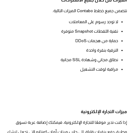
تتضمن جميع خطط Contabo الميزات التالية:
لا توجد رسوم على المعاملات
تقنية اللقطات Snapshot متوفرة
حماية من هجمات DDoS
الترقية بنقرة واحدة
نطاق مجاني وشهادة SSL مجانية
مراقبة لوقت التشغيل
ميزات التجارة الإلكترونية
إذا كنت تدير موقعًا للتجارة الإلكترونية، فيمكنك إضافة عربة تسوق
وطرق دفع بنقرات قليلة، إلى جانب ميزات أمان كونتابو التي تجعل إنشاء