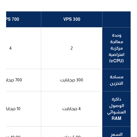
VPS 700
VPS 300
وحدة
معالجة
مركزية
2
4
افتراضية
(vCPU)
مساحة
300 جيجابايت
700 جيجابايت
التخزين
ذاكرة
الوصول
4 جيجابايت
10 جيجابايت
العشوائي
RAM
السعر