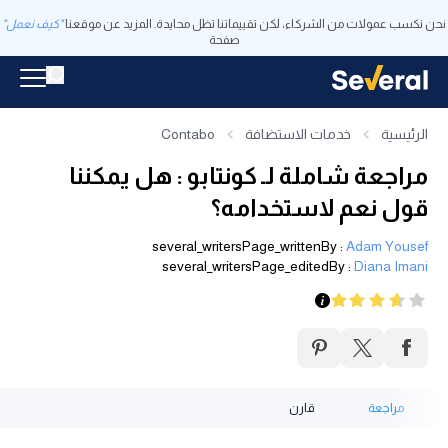
نحن نكسب عمولات من الشركاء، لكن تقييماتنا تظل محايدة. المزيد عن موقعنا
"كيف نعمل"
صفحة
الرئيسية
خدمات الاستضافة
Contabo
مراجعة شاملة لـ كونتابو : هل يمكننا
قول نعم لاستخدامه؟
several_writersPage_writtenBy
:
Adam Yousef
several_writersPage_editedBy
:
Diana Imani
مراجعة
قارن