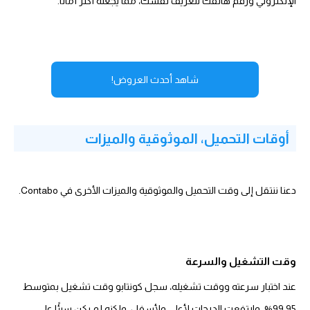
الإلكتروني ورقم هاتفك لتعريف نفسك، مما يجعله أكثر أمانًا.
شاهد أحدث العروض!
أوقات التحميل، الموثوقية والميزات
دعنا ننتقل إلى وقت التحميل والموثوقية والميزات الأخرى في Contabo.
وقت التشغيل والسرعة
99.95%، وارتفعت الدرجات لأعلى ولأسفل، ولكنه لم يكن سيئًا على