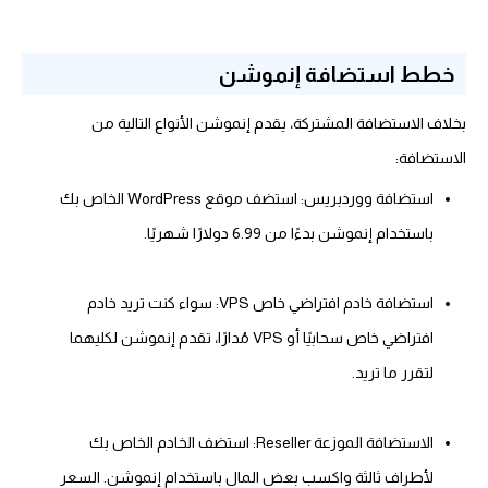
خطط استضافة إنموشن
بخلاف الاستضافة المشتركة، يقدم إنموشن الأنواع التالية من
الاستضافة:
استضافة ووردبريس: استضف موقع WordPress الخاص بك
باستخدام إنموشن بدءًا من 6.99 دولارًا شهريًا.
استضافة خادم افتراضي خاص VPS: سواء كنت تريد خادم
افتراضي خاص سحابيًا أو VPS مُدارًا، تقدم إنموشن لكليهما
لتقرر ما تريد.
الاستضافة الموزعة Reseller: استضف الخادم الخاص بك
لأطراف ثالثة واكسب بعض المال باستخدام إنموشن. السعر