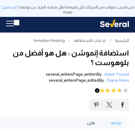
نحن نكسب عمولات من الشركاء، لكن تقييماتنا تظل محايدة. المزيد عن موقعنا
"كيف نعمل"
صفحة
الرئيسية
خدمات الاستضافة
Inmotion Hosting
استضافة إنموشن : هل هو أفضل من
بلوهوست ؟
several_writersPage_writtenBy
:
Adam Yousef
several_writersPage_editedBy
:
Diana Imani
مراجعة
قارن