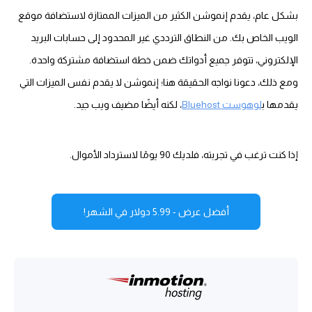
بشكل عام، يقدم إنموشن الكثير من الميزات الممتازة لاستضافة موقع
الويب الخاص بك. من النطاق الترددي غير المحدود إلى حسابات البريد
الإلكتروني، تتوفر جميع أدواتك ضمن خطة استضافة مشتركة واحدة.
ومع ذلك، دعونا نواجه الحقيقة هنا؛ إنموشن لا يقدم نفس الميزات التي
يقدمها ب
لوهوست Bluehost
، لكنه أيضًا مضيف ويب جيد.
إذا كنت ترغب في تجربته، فلديك 90 يومًا لاسترداد الأموال.
أفضل عرض - 5.99 دولار في الشهر!