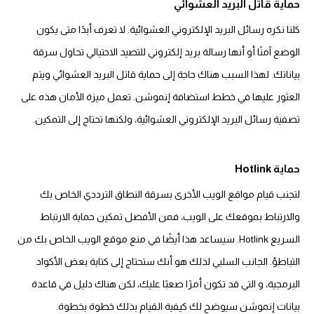
حماية قاتل البريد العشوائي
كلنا نكره رسائل البريد الإلكتروني العشوائية. لا تعرف أبدًا متى يكون
الوضع آمنًا أو أنها رسالة بريد إلكتروني للتصيد الاحتيالي تحاول سرقة
بياناتك. لهذا السبب هناك حاجة إلى حماية قاتل البريد العشوائي ويتم
العثور عليها في خطط استضافة إنموشن. تعمل ميزة الأمان هذه على
تصفية رسائل البريد الإلكتروني العشوائية، ولكنها تحتاج إلى التمكين.
حماية Hotlink
لتجنب قيام مواقع الويب الأخرى بسرقة النطاق الترددي الخاص بك
والارتباط بموقعك على الويب، فمن الأفضل تمكين حماية الارتباط
السريع Hotlink. سيساعد هذا أيضًا في منع موقع الويب الخاص بك من
التباطؤ. الجانب السلبي لذلك هو أنك ستحتاج إلى كتابة بعض الأكواد
البرمجية، و التي قد تكون أمرًا صعبًا عليك، لكن هناك دليل في قاعدة
بيانات إنموشن سيوضح لك كيفية القيام بذلك خطوة بخطوة.