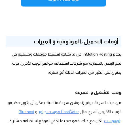
أوقات التحميل، الموثوقية و الميزات
يقدم InMotion Hosting كل ما تحتاجه لتنشيط موقعك وتشغيله في
لمح البصر. بالمقارنة مع شركات استضافة مواقع الويب الأخرى، فإنه
يحتوي على الكثير من الميزات، لذلك ألقِ نظرة:
وقت التشغيل و السرعة
من حيث السرعة، يوفر إنموشن سرعة مناسبة. يمكن أن يكون مضيفو
الويب الآخرون أسرع، مثل
HostGator هوست جيتور
و
Bluehost
بلوهوست
. لكن مع ذلك، فهو جيد بما يكفي لموقع استضافة مشترك.