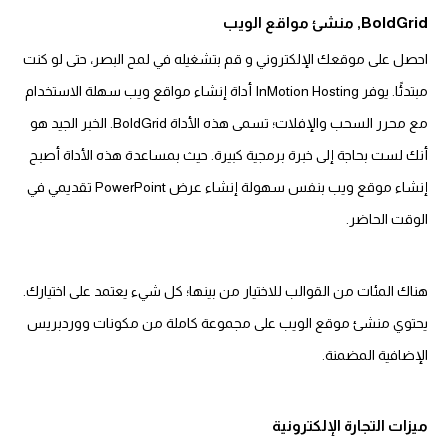
BoldGrid, منشئ مواقع الويب
احصل على موقعك الإلكتروني و قم بتشغيله في لمح البصر، حتى لو كنت
مبتدئًا. يوفر InMotion Hosting أداة إنشاء مواقع ويب سهلة الاستخدام
مع محرر السحب والإفلات؛ تسمى هذه الأداة BoldGrid. الخبر الجيد هو
أنك لست بحاجة إلى خبرة برمجية كبيرة. حيث بمساعدة هذه الأداة أصبح
إنشاء موقع ويب بنفس سهولة إنشاء عرض PowerPoint تقديمي في
الوقت الحاضر.
هناك المئات من القوالب للاختيار من بينها؛ كل شيء يعتمد على اختيارك.
يحتوي منشئ موقع الويب على مجموعة كاملة من مكونات ووردبريس
الإضافية المضمنة.
ميزات التجارة الإلكترونية