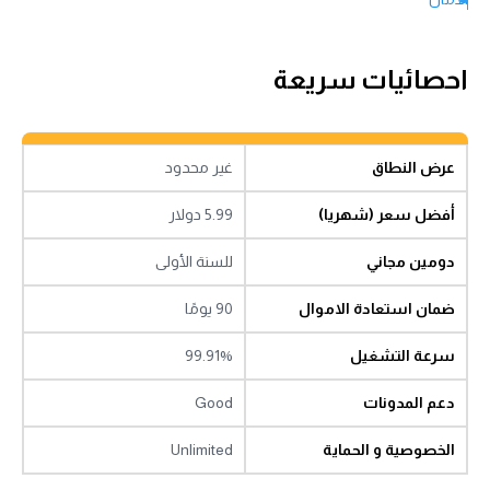
أوقات التحميل، الموثوقية و الميزات
في الختام
احصائيات سريعة
عرض النطاق
غير محدود
أفضل سعر (شهريا)
5.99 دولار
دومين مجاني
للسنة الأولى
ضمان استعادة الاموال
90 يومًا
سرعة التشغيل
99.91%
دعم المدونات
Good
الخصوصية و الحماية
Unlimited